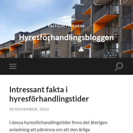
Hyresförhandlingsbloggen
Slå
Slå
på/av
på/av
sökfält
mobilmeny
Intressant fakta i
hyresförhandlingstider
30 NOVEMBER, 2023
I dessa hyresförhandlingstider finns det återigen
anledning att påminna om att den årliga