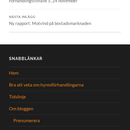
Förhandlingstillfälle 5, 24 november
NÄSTA INLÄGG
Ny rapport: Motvind på bostadsmarknaden
SNABBLÄNKAR
Hem
Bra att veta om hyresförhandlingarna
Tidslinje
Om bloggen
Prenumerera