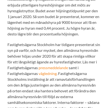
erbjuda ytterligare hyreshöjningar om det möts av
hyresgästnyttor. Budet avser höjningstidpunkt per den
1 januari 2020. Så som budet är presenterat, kommer en
lägenhet med en månadshyra på 9000 kronor att få en
höjning av hyran med 0,44 procent. Ju högre hyran är,
desto lägre blir den procentuella höjningen.
Fastighetsägarna Stockholm har tidigare presenterat sin
syn på varför, och hur mycket, den allmänna hyresnivån
behöver höjas under 2020 för att skapa rimliga villkor
för ett långsiktigt ägande av hyresfastigheter. Läs mer i
Fastighetsägarnas
pressmeddelande
samt i
Fastighetsägarnas
vägledning
. Fastighetsägarna
Stockholms inställning är att ramavtalsförhandlingen
om den årliga justeringen av den allmänna hyresnivån
på orten endast ska hantera behovet att förändra den
allmänna hyresnivån till följd av externa
samhällsekonomiska faktorer. Interna faktorer – sådana