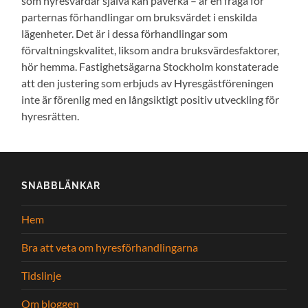
som hyresvärdar själva kan påverka – är en fråga för
parternas förhandlingar om bruksvärdet i enskilda
lägenheter. Det är i dessa förhandlingar som
förvaltningskvalitet, liksom andra bruksvärdesfaktorer,
hör hemma. Fastighetsägarna Stockholm konstaterade
att den justering som erbjuds av Hyresgästföreningen
inte är förenlig med en långsiktigt positiv utveckling för
hyresrätten.
SNABBLÄNKAR
Hem
Bra att veta om hyresförhandlingarna
Tidslinje
Om bloggen