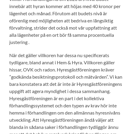
innebär att hyran kommer att höjas med 40 kronor per
lägenhet och månad. Förutom att budets nivå är
oförenlig med möjligheten att bedriva en långsiktig
förvaltning, strider det också mot vår uppfattning att
alla lägenheter på en ort bör få samma procentuella
justering .
När det gäller villkoren har dessa nu specificerats
tydligare, bland annat i Hem & Hyra. Villkoren gäller
hissar, OVK och radon. Hyresgästföreningen kräver
”godkända besiktningsprotokoll och mätvärden”. Vi kan
bara konstatera att det är inte är Hyresgästföreningens
uppgift att agera myndighet i dessa sammanhang.
Hyresgästföreningen är en part i det kollektiva
förhandlingssystemet och den typen av krav hör inte
hemma i förhandlingen om den allmännas hyresnivåns
utveckling. Att Hyresgästföreningen ändå väljer att
blanda in sådana saker i förhandlingen tydliggör ännu