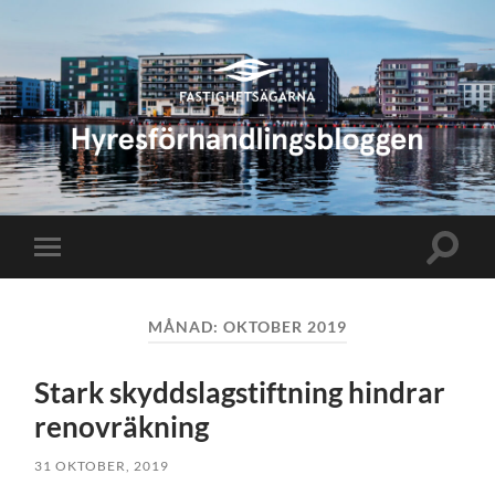
Hyresförhandlingsbloggen
Slå
Slå
på/av
på/av
sökfält
mobilmeny
MÅNAD:
OKTOBER 2019
Stark skyddslagstiftning hindrar
renovräkning
31 OKTOBER, 2019