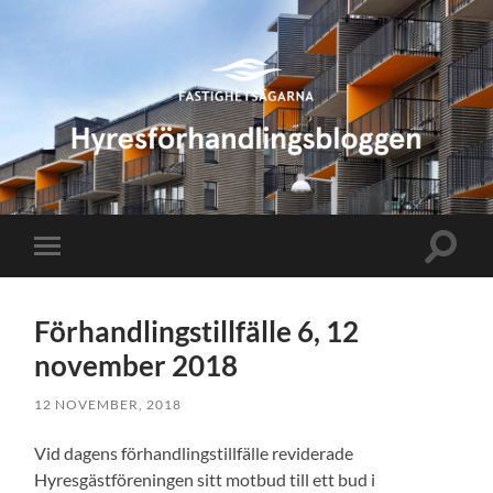
Hyresförhandlingsbloggen
Slå
Slå
på/av
på/av
sökfält
mobilmeny
Förhandlingstillfälle 6, 12
november 2018
12 NOVEMBER, 2018
Vid dagens förhandlingstillfälle reviderade
Hyresgästföreningen sitt motbud till ett bud i