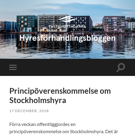
Hyresförhandlingsbloggen
Slå
Slå
på/av
på/av
sökfält
mobilmeny
Principöverenskommelse om
Stockholmshyra
17 DECEMBER, 2018
Förra veckan offentliggjordes en
principöverenskommelse om Stockholmshyra. Det är