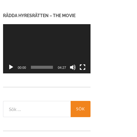
RÄDDA HYRESRÄTTEN – THE MOVIE
Videospelare
00:00
04:27
Sök
efter: