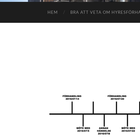
HEM
BRA ATT VETA OM HYRESFÖR