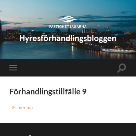
Hyresförhandlingsbloggen
Slå
Slå
på/av
på/av
sökfält
mobilmeny
Förhandlingstillfälle 9
Läs mer här