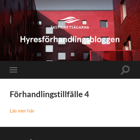
Hyresförhandlingsbloggen
Slå
Slå
på/av
på/av
sökfält
mobilmeny
Förhandlingstillfälle 4
Läs mer här