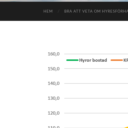
HEM
BRA ATT VETA OM HYRESFÖR