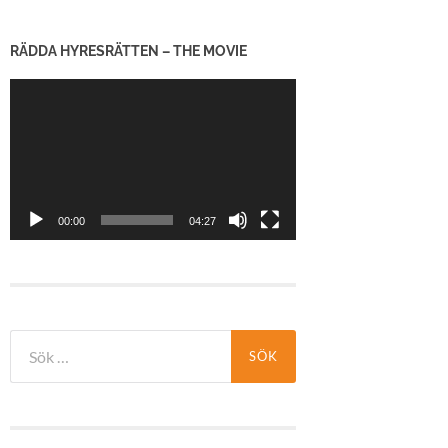
RÄDDA HYRESRÄTTEN – THE MOVIE
Videospelare
00:00
04:27
Sök
efter: