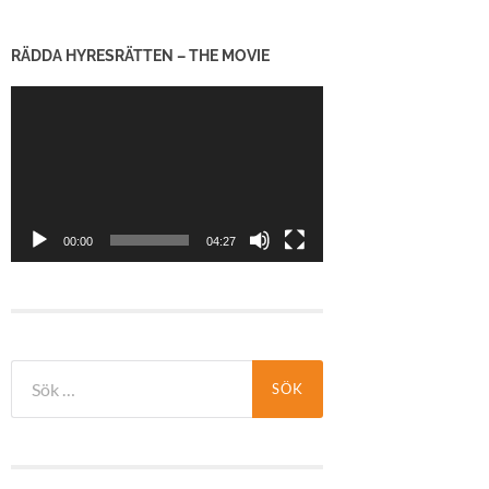
RÄDDA HYRESRÄTTEN – THE MOVIE
Videospelare
00:00
04:27
Sök
efter: