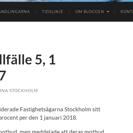
HANDLINGARNA
TIDSLINJE
OM BLOGGEN
KONT
lfälle 5, 1
7
RNA STOCKHOLM
viderade Fastighetsägarna Stockholm sitt
 procent per den 1 januari 2018.
motbud, men meddelade att deras motbud