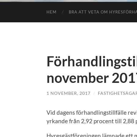
HEM
BRA ATT VETA OM HYRESFÖR
Förhandlingstil
november 201
1 NOVEMBER, 2017
/
FASTIGHETSÄGA
Vid dagens förhandlingstillfälle re
yrkande från 2,92 procent till 2,88
Hyresgästföreningen lämnade ett 