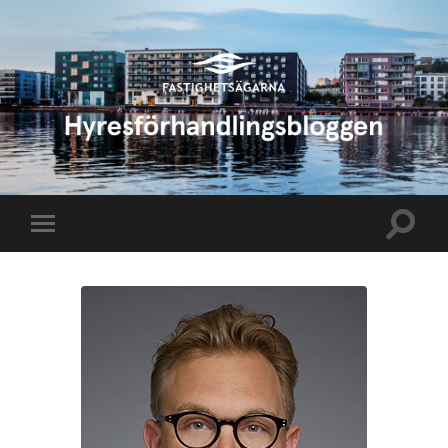
Hyresförhandlingsbloggen
Slå
Slå
på/av
på/av
sökfält
mobilmeny